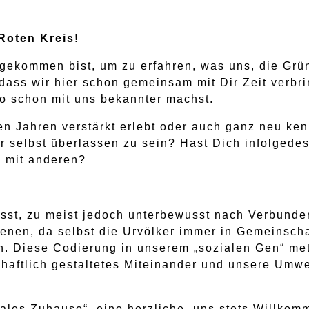
Roten Kreis!
gekommen bist, um zu erfahren, was uns, die Grü
 dass wir hier schon gemeinsam mit Dir Zeit verbr
so schon mit uns bekannter machst.
ten Jahren verstärkt erlebt oder auch ganz neu ke
ir selbst überlassen zu sein? Hast Dich infolged
 mit anderen?
st, zu meist jedoch unterbewusst nach Verbunde
Genen, da selbst die Urvölker immer in Gemeinsc
n. Diese Codierung in unserem „sozialen Gen“ met
haftlich gestaltetes Miteinander und unsere Umwe
nales Zuhause“, eine herzliche, uns stets Willk