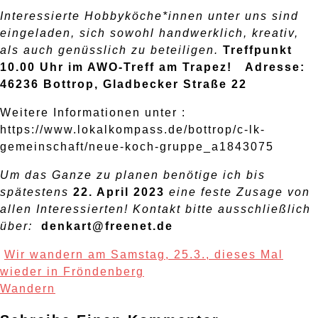
Interessierte Hobbyköche*innen unter uns sind
eingeladen, sich
sowohl handwerklich, kreativ,
als auch genüsslich zu beteiligen.
Treffpunkt
10.00 Uhr im AWO-Treff am Trapez! Adresse:
46236 Bottrop, Gladbecker Straße 22
Weitere Informationen unter :
https://www.lokalkompass.de/bottrop/c-lk-
gemeinschaft/neue-koch-gruppe_a1843075
Um das Ganze zu planen benötige ich bis
spätestens
22. April 2023
eine feste Zusage von
allen Interessierten!
Kontakt bitte ausschließlich
über:
denkart@freenet.de
Post
Wir wandern am Samstag, 25.3., dieses Mal
Navigation
wieder in Fröndenberg
Wandern