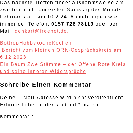
Das nächste Treffen findet ausnahmsweise am
zweiten, nicht am ersten Samstag des Monats
Februar statt, am 10.2.24. Anmeldungen wie
immer per Telefon:
0157 728 78119
oder per
Mail:
denkart@freenet.de.
Bottrop
Hobbyköche
Kochen
Post
Bericht vom kleinen ORK-Gesprächskreis am
Navigation
6.12.2023
Ein Baum ZweiStämme – der Offene Rote Kreis
und seine inneren Widersprüche
Schreibe Einen Kommentar
Deine E-Mail-Adresse wird nicht veröffentlicht.
Erforderliche Felder sind mit
*
markiert
Kommentar
*