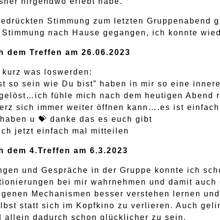
isher nirgendwo erlebt habe.
r bedrückten Stimmung zum letzten Gruppenabend
n Stimmung nach Hause gegangen, ich konnte wiede
 dem Treffen am 26.06.2023
 kurz was loswerden:
st so sein wie Du bist” haben in mir so eine inne
elöst…ich fühle mich nach dem heutigen Abend ri
rz sich immer weiter öffnen kann….es ist einfac
haben u 💝 danke das es euch gibt
ch jetzt einfach mal mitteilen
 dem 4.Treffen am 6.3.2023
ngen und Gespräche in der Gruppe konnte ich sch
itionierungen bei mir wahrnehmen und damit auch 
igenen Mechanismen besser verstehen lernen und
lbst statt sich im Kopfkino zu verlieren. Auch geli
 allein dadurch schon glücklicher zu sein.