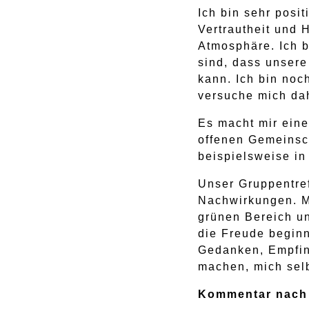
Ich bin sehr posi
Vertrautheit und 
Atmosphäre. Ich b
sind, dass unsere
kann. Ich bin noc
versuche mich dah
Es macht mir eine
offenen Gemeinsch
beispielsweise i
Unser Gruppentref
Nachwirkungen. M
grünen Bereich un
die Freude beginn
Gedanken, Empfin
machen, mich selb
Kommentar nach 