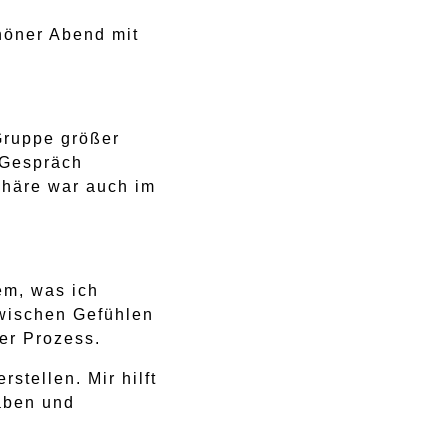
chöner Abend mit
 Gruppe größer
 Gespräch
sphäre war auch im
em, was ich
zwischen Gefühlen
er Prozess.
stellen. Mir hilft
aben und