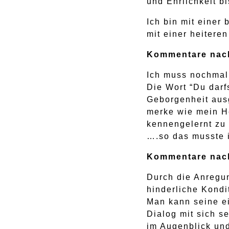
und Ehrlichkeit b
Ich bin mit eine
mit einer heitere
Kommentare nach
Ich muss nochmal
Die Wort “Du darf
Geborgenheit ausg
merke wie mein He
kennengelernt zu 
….so das musste i
Kommentare nach
Durch die Anregu
hinderliche Kond
Man kann seine e
Dialog mit sich se
im Augenblick und